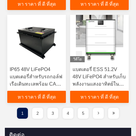
หา ราคา ที่ ดี ที่สุด
หา ราคา ที่ ดี ที่สุด
ยม
วิดีโอ
IP65 48V LiFePO4
แบตเตอรี่ ESS 51.2V
แบตเตอรี่สำหรับรถกอล์ฟ
48V LiFePO4 สําหรับเก็บ
เรือเดินทะเลพร้อม CAN
พลังงานแสงอาทิตย์ใน
RS485
บ้าน
หา ราคา ที่ ดี ที่สุด
หา ราคา ที่ ดี ที่สุด
1
2
3
4
5
ติดต่อ