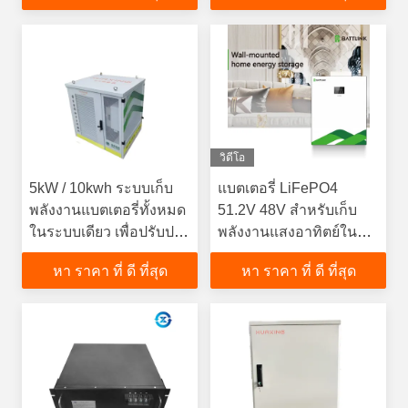
วิดีโอ
5kW / 10kwh ระบบเก็บ
แบตเตอรี่ LiFePO4
พลังงานแบตเตอรี่ทั้งหมด
51.2V 48V สําหรับเก็บ
ในระบบเดียว เพื่อปรับปรุง
พลังงานแสงอาทิตย์ใน
การบริโภคไฟฟ้าใน
บ้าน
หา ราคา ที่ ดี ที่สุด
หา ราคา ที่ ดี ที่สุด
ชนบท