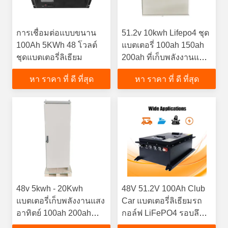
การเชื่อมต่อแบบขนาน
51.2v 10kwh Lifepo4 ชุด
100Ah 5KWh 48 โวลต์
แบตเตอรี่ 100ah 150ah
ชุดแบตเตอรี่ลิเธียม
200ah ที่เก็บพลังงานแสง
อาทิตย์แบตเตอรี่ลิเธียมที่
หา ราคา ที่ ดี ที่สุด
หา ราคา ที่ ดี ที่สุด
บ้าน
48v 5kwh - 20Kwh
48V 51.2V 100Ah Club
แบตเตอรี่เก็บพลังงานแสง
Car แบตเตอรี่ลิเธียมรถ
อาทิตย์ 100ah 200ah
กอล์ฟ LiFePO4 รอบลึก
Lifepo4 ชุดแบตเตอรี่ลิเธี
แบตเตอรี่ 5120Wh