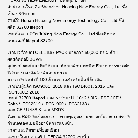
HUAXING NEW ENERGY เป็นกลุ่ม บริษัท
สำนักงานใหญ่คือ Shenzhen Huaxing New Energy Co. , Ltd ซึ่ง
เป็น บริษัท ย่อย
รวมถึง Hunan Huaxing New Energy Technology Co. , Ltd ซึ่ง
ผลิต 32700 lifepo4
เซลล์และ บริษัท JuXing New Energy Co. , Ltd ซึ่งผลิตชุด
แบตเตอรี่ lifepo4 32700
เรามีเวิร์กชอป CELL และ PACK มากกว่า 50,000 ตร.ม.ด้วย
ผลผลิตต่อปี 3GWh
อุปกรณ์เซลล์และทีมวิจัยและพัฒนาด้านเทคนิคปริมาณการขายต่อ
ปีสามารถสูงถึงสองพันล้านหยวน
จ่ายภาษีประจำปี 100 ล้านหยวนสำหรับพื้นที่ท้องถิ่น
เราเป็นผู้ผลิต ISO9001: 2015 และ ISO14001: 2015 และ
ISO45001: 2018
เซลล์ 32700 lifepo4 ของเราผ่าน: UL1642 / BIS / PSE / CE /
Rohs / IEC62619 / IEC61960 / IEC62133 /
และ CB / UN38.3 และ MSDS
ทีมงาน R&D ที่แข็งแกร่งการควบคุมคุณภาพอย่างเข้มงวด serive ที่
กำหนดเองแบบมืออาชีพการแข่งขัน
ราคาและทีมขายที่ยอดเยี่ยม
เฉพาะในแบตเตอรี่ LIFEPO4 32700 เท่านั้น