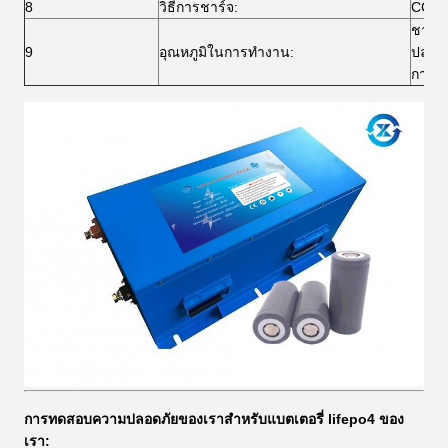
8
วิธีการชาร์จ:
CC / 
ชาร์จ
9
อุณหภูมิในการทำงาน:
ปล่อย
การจั
การทดสอบความปลอดภัยของเราสำหรับแบตเตอรี่ lifepo4 ของ
เรา: