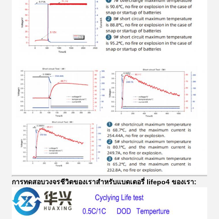
การทดสอบวงจรชีวิตของเราสำหรับแบตเตอรี่ lifepo4 ของเรา: