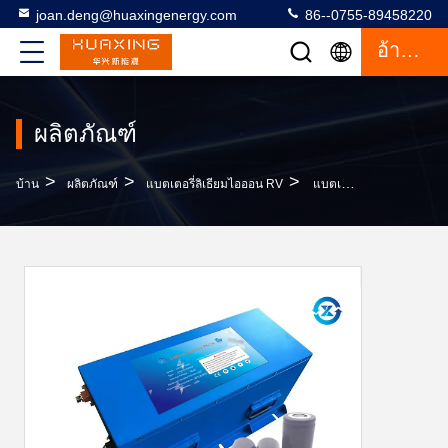
joan.deng@huaxingenergy.com
86--0755-89458220
อ้างอิง
ผลิตภัณฑ์
>
>
>
บ้าน
ผลิตภัณฑ์
แบตเตอรี่ลิเธียมไอออน RV
แบตเตอรี่ลิเธียมไอออน 36V RV ประสิทธิภาพสูงที่กำหนดเอง