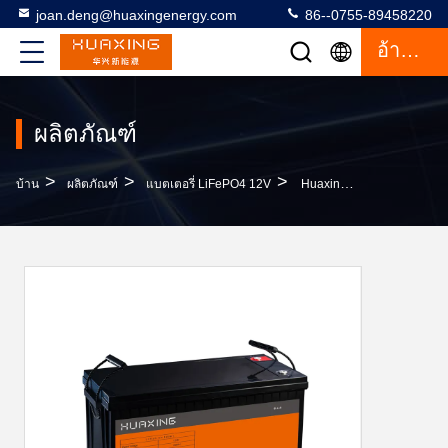
joan.deng@huaxingenergy.com
86--0755-89458220
อ้างอิง
ผลิตภัณฑ์
>
>
>
บ้าน
ผลิตภัณฑ์
แบตเตอรี่ LiFePO4 12V
Huaxing 12V 200Ah LiFePO4 แบตเตอรี่ LiPF6 อิเล็กโทรไลต์สำหรับ Marine / RV