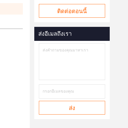
ติดต่อตอนนี้
ส่งอีเมลถึงเรา
ส่ง