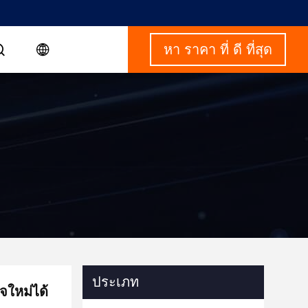
หา ราคา ที่ ดี ที่สุด
ประเภท
จใหม่ได้