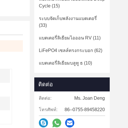
Cycle
(15)
ระบบจัดเก็บพลังงานแบตเตอรี่
(33)
แบตเตอรี่ลิเธียมไอออน RV
(11)
LiFePO4 เซลล์ทรงกระบอก
(62)
แบตเตอรี่ลิเธียมบลูทู ธ
(10)
ติดต่อ
ติดต่อ:
Ms. Joan Deng
โทรศัพท์:
86--0755-89458220