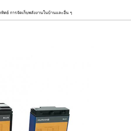
ิตย์ การจัดเก็บพลังงานในบ้านและอื่น ๆ