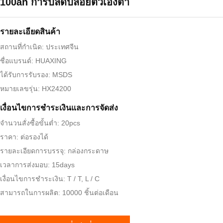
100ah การปลดปล่อยตัวเองต่ำ
รายละเอียดสินค้า
สถานที่กำเนิด: ประเทศจีน
ชื่อแบรนด์: HUAXING
ได้รับการรับรอง: MSDS
หมายเลขรุ่น: HX24200
เงื่อนไขการชําระเงินและการจัดส่ง
จำนวนสั่งซื้อขั้นต่ำ: 20pcs
ราคา: ต่อรองได้
รายละเอียดการบรรจุ: กล่องกระดาษ
เวลาการส่งมอบ: 15days
เงื่อนไขการชำระเงิน: T / T, L / C
สามารถในการผลิต: 10000 ชิ้นต่อเดือน