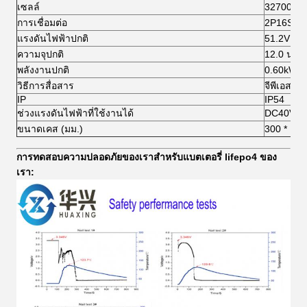
เซลล์
32700-3.
การเชื่อมต่อ
2P16S
แรงดันไฟฟ้าปกติ
51.2V
ความจุปกติ
12.0 น
พลังงานปกติ
0.60kWh
วิธีการสื่อสาร
จีพีเอส /
IP
IP54
ช่วงแรงดันไฟฟ้าที่ใช้งานได้
DC40V ~ 
ขนาดเคส (มม.)
300 * 150
การทดสอบความปลอดภัยของเราสำหรับแบตเตอรี่ lifepo4 ของ
เรา: