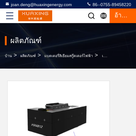
joan.deng@huaxingenergy.com
86--0755-89458220
อ้างอิง
ผลิตภัณฑ์
>
>
>
บ้าน
ผลิตภัณฑ์
แบตเตอรี่ลิเธียมสกู๊ตเตอร์ไฟฟ้า
เอาต์พุตสูง IP54 2P16S แบตเตอรี่จักรยานไฟฟ้า 48V