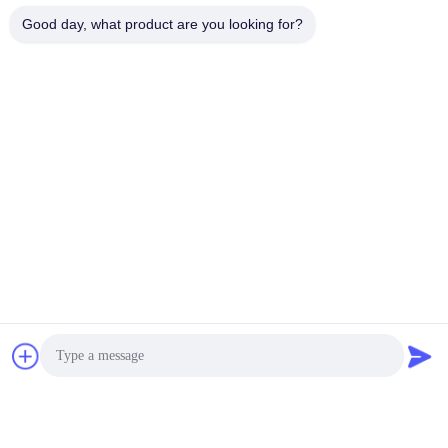
Good day, what product are you looking for?
เกี่ยวกับเรา:
HUAXING NEW ENERGY เป็นกลุ่ม บริษัท
สำนักงานใหญ่คือ Shenzhen Huaxing New Energy Co. , Ltd ซึ่ง
เป็น บริษัท ย่อย
รวมถึง Hunan Huaxing New Energy Technology Co. , Ltd ซึ่ง
ผลิต 32700 lifepo4
เซลล์และ บริษัท JuXing New Energy Co. , Ltd ซึ่งผลิตชุด
แบตเตอรี่ lifepo4 32700
เรามีเวิร์กชอป CELL และ PACK มากกว่า 50,000 ตร.ม.ด้วย
ผลผลิตต่อปี 3GWh
อุปกรณ์เซลล์และทีมวิจัยและพัฒนาด้านเทคนิคปริมาณการขายต่อ
ปีสามารถสูงถึงสองพันล้านหยวน
จ่ายภาษีประจำปี 100 ล้านหยวนสำหรับพื้นที่ท้องถิ่น
เราเป็นผู้ผลิต ISO9001: 2015 และ ISO14001: 2015 และ
ISO45001: 2018
เซลล์ 32700 lifepo4 ของเราผ่าน: UL1642 / BIS / PSE / CE /
Rohs / IEC62619 / IEC61960 / IEC62133 /