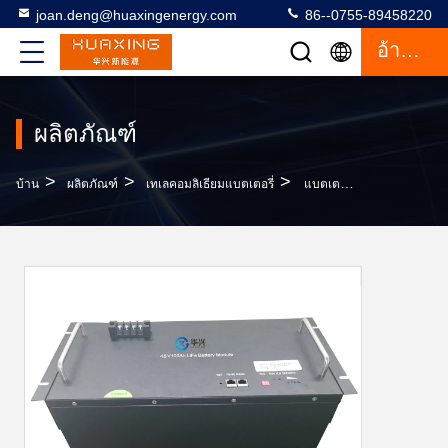
joan.deng@huaxingenergy.com
86--0755-89458220
อ้างอิง
ผลิตภัณฑ์
>
>
>
บ้าน
ผลิตภัณฑ์
เทเลคอมลิเธียมแบตเตอรี่
แบตเตอรี่ลิเธียมไอออน 1C 100AH ​​มากกว่า 2,000 เท่าสำหรับสำรองพลังงาน