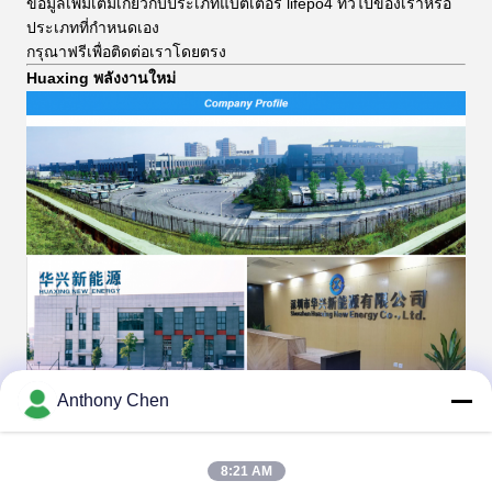
ข้อมูลเพิ่มเติมเกี่ยวกับประเภทแบตเตอรี่ lifepo4 ทั่วไปของเราหรือ
ประเภทที่กำหนดเอง
กรุณาฟรีเพื่อติดต่อเราโดยตรง
Huaxing พลังงานใหม่
Anthony Chen
เกี่ยวกับเรา:
HUAXING NEW ENERGY เป็นกลุ่ม บริษัท
สำนักงานใหญ่คือ Shenzhen Huaxing New Energy Co. , Ltd ซึ่ง
8:21 AM
เป็น บริษัท ย่อย