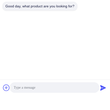
รวมถึง Hunan Huaxing New Energy Technology Co. , Ltd ซึ่ง
Good day, what product are you looking for?
ผลิต 32700 lifepo4
เซลล์และ บริษัท JuXing New Energy Co. , Ltd ซึ่งผลิตชุด
แบตเตอรี่ lifepo4 32700
เรามีเวิร์กชอป CELL และ PACK มากกว่า 50,000 ตร.ม.ด้วย
ผลผลิตต่อปี 3GWh
อุปกรณ์เซลล์และทีมวิจัยและพัฒนาด้านเทคนิคปริมาณการขายต่อ
ปีสามารถสูงถึงสองพันล้านหยวน
จ่ายภาษีประจำปี 100 ล้านหยวนสำหรับพื้นที่ท้องถิ่น
เราเป็นผู้ผลิต ISO9001: 2015 และ ISO14001: 2015 และ
ISO45001: 2018
เซลล์ 32700 lifepo4 ของเราผ่าน: UL1642 / BIS / PSE / CE /
Rohs / IEC62619 / IEC61960 / IEC62133 /
และ CB / UN38.3 และ MSDS
ทีมงาน R&D ที่แข็งแกร่งการควบคุมคุณภาพอย่างเข้มงวด serive ที่
กำหนดเองแบบมืออาชีพการแข่งขัน
ราคาและทีมขายที่ยอดเยี่ยม
เฉพาะในแบตเตอรี่ LIFEPO4 32700 เท่านั้น
FUCOUS ทำให้เราเป็นมืออาชีพ !!!