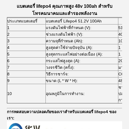
แบตเตอรี่ lifepo4 คุณภาพสูง 48v 100ah สำหรับ
โทรคมนาคมและสำรองพลังงาน
ประเภทแบตเตอรี่
แบตเตอรี่ Lifepo4 51.2V 100Ah
1
แรงดันไฟฟ้าที่กำหนด (V):
51.2V
2
ช่วงแรงดันไฟฟ้า (V):
40 ~ 
3
ความจุที่กำหนด (Ah):
100
4
สูงสุดค่าใช้จ่ายปัจจุบัน (A):
1 ค
5
สูงสุดกระแสไฟอย่างต่อเนื่อง (A):
1 ค
6
กระแสไฟสูงสุด (A):
2C
7
วงจรชีวิต (ครั้ง):
มากกว่
8
วิธีการชาร์จ:
CC / 
9
ขนาด (L * W * H):
482.6
ชาร์จ
10
อุณหภูมิในการทำงาน:
ปล่อย
การจั
การทดสอบความปลอดภัยของเราสำหรับแบตเตอรี่ lifepo4 ของ
เรา: