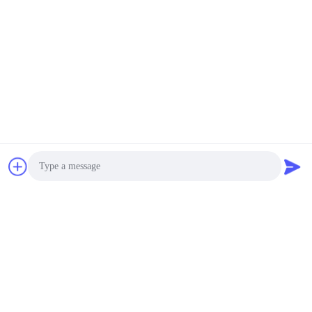
ติดต่อ
ติดต่อ:
Ms. Joan Deng
โทรศัพท์:
86--0755-89458220
ติดต่อตอนนี้
ส่งอีเมลถึงเรา
Photo
Video Call
Audio Call