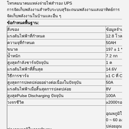
โทรคมนาคมแหล่งจ่ายไฟสำรอง UPS
การจัดเก็บพลังงานสำหรับระบบสุริยะถนนพลังงานแสงอาทิตย์การ
จัดเก็บพลังงานในบ้านและอื่น ๆ
ข้อกำหนดพื้นฐาน:
สิ่งของ
ข้อมูลจำเพา
แรงดันไฟฟ้าที่กำหนด
12.8 โวลต์
ความจุที่กำหนด
50AH
ขนาด
197 ± 1 * 16
น้ำหนัก
7.2 กก
สูงสุดกำลังชาร์จปัจจุบัน
1 ค
แรงดันไฟฟ้าที่สิ้นสุด
14.6V
วิธีการชาร์จ
≤1 C ที่ CC /
สูงสุดการปลดปล่อยอย่างต่อเนื่องในปัจจุบัน
50A
แรงดันไฟฟ้าเมื่อสิ้นสุดการปลดปล่อย
8V
สูงสุดPulse Discharging ปัจจุบัน
100A
วงจรชีวิต
≥2000รอบ
อุณหภูมิในก
0 ~ 60 องศา
ปล่อยอุณหภูมิ