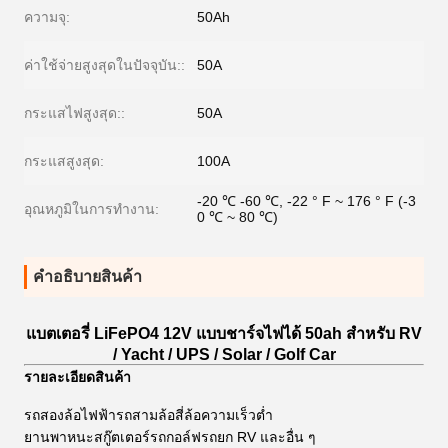
ความจุ:
50Ah
ค่าใช้จ่ายสูงสุดในปัจจุบัน::
50A
กระแสไฟสูงสุด::
50A
กระแสสูงสุด:
100A
-20 ℃ -60 ℃, -22 ° F ~ 176 ° F (-3
อุณหภูมิในการทำงาน:
0 ℃ ~ 80 ℃)
คําอธิบายสินค้า
แบตเตอรี่ LiFePO4 12V แบบชาร์จไฟได้ 50ah สำหรับ RV
/ Yacht / UPS / Solar / Golf Car
รายละเอียดสินค้า
รถสองล้อไฟฟ้ารถสามล้อสี่ล้อความเร็วต่ำ
ยานพาหนะสกู๊ตเตอร์รถกอล์ฟรถยก RV และอื่น ๆ