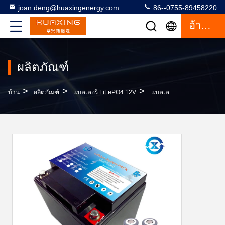
joan.deng@huaxingenergy.com
86--0755-89458220
อ้างอิง
ผลิตภัณฑ์
>
>
>
บ้าน
ผลิตภัณฑ์
แบตเตอรี่ LiFePO4 12V
แบตเตอรี่ LiFePO4 12V แบบชาร์จไฟได้ 50ah สำหรับ RV